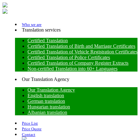
Who we are
Translation services
Certified Translation
Certified Translation of Birth and Marriage Certificates
Certified Translation of Vehicle Registration Certificates
Certified Translation of Police Certificates
Certified Translation of Company Register Extracts
Non-certified Translation into 60+ Languages
Our Translation Agency
Our Translation Agency
English translation
German translation
Hungarian translation
Albanian translation
Price List
Price Quote
Contact