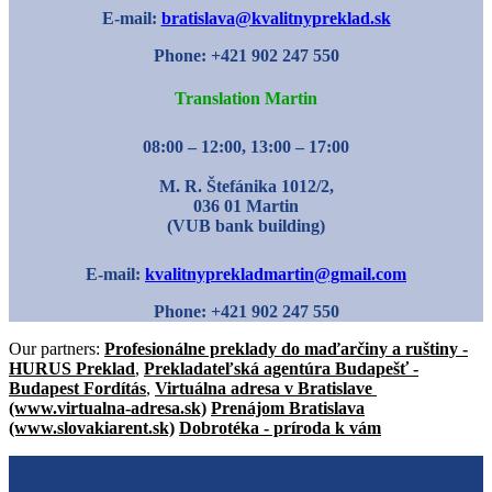
E-mail:
bratislava@kvalitnypreklad.sk
Phone: +421 902 247 550
Translation Martin
08:00 – 12:00, 13:00 – 17:00
M. R. Štefánika 1012/2,
036 01 Martin
(VUB bank building)
E-mail:
kvalitnyprekladmartin@gmail.com
Phone: +421 902 247 550
Our partners:
Profesionálne preklady do maďarčiny a ruštiny -
HURUS Preklad
,
Prekladateľská agentúra Budapešť -
Budapest Fordítás
,
Virtuálna adresa v Bratislave
(www.virtualna-adresa.sk)
Prenájom Bratislava
(www.slovakiarent.sk)
Dobrotéka - príroda k vám