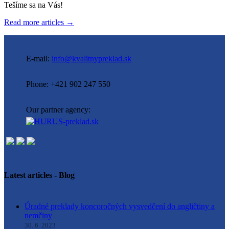
Tešíme sa na Vás!
Read more articles →
E-mail:
info@kvalitnypreklad.sk
Phone: +421 902 247 550
Our partner agency:
Latest articles - Blog
Úradné preklady koncoročných vysvedčení do angličtiny a
nemčiny
30. 6. 2023