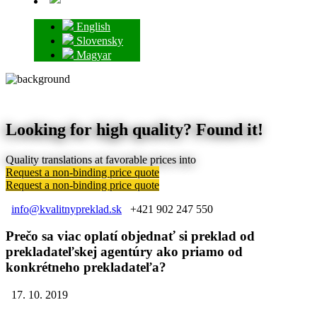
English
Slovensky
Magyar
Looking for high quality? Found it!
Quality translations at favorable prices into
Request a non-binding price quote
Request a non-binding price quote
info@kvalitnypreklad.sk
+421 902 247 550
Prečo sa viac oplatí objednať si preklad od
prekladateľskej agentúry ako priamo od
konkrétneho prekladateľa?
17. 10. 2019