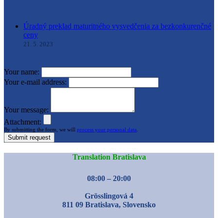
Úradný preklad maturitného vysvedčenia za bezkonkurenčné
ceny
21. 5. 2023
Your name:
Your e-mail address:
Your message:
Attachment:
By submitting the form, we will
process your personal data
.
Submit request
Translation Bratislava
08:00 – 20:00
Grösslingová 4
811 09 Bratislava, Slovensko