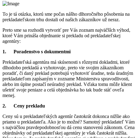
To je tá otázka, ktorú sme počas nášho dlhoročného pôsobenia na
prekladateľskom trhu dostali od našich zákazníkov už neraz.
Preto sme sa rozhodli vytvoriť pre Vás zoznam najväčších výhod,
ktoré Vám prináša objednanie si prekladu od prekladateľskej
agentúry:
1.
Poradenstvo s dokumentmi
Prekladateľská agentúra má skúsenosti s rôznymi dokladmi, ktoré
dlhodobo prekladá a vyhotovuje, preto vie svojim zákazníkom
poradiť, či daný preklad potrebujú vyhotoviť úradne, teda úradným
prekladateľom zapísaným v zozname Ministerstva spravodlivosti,
alebo im úplne postačí neúradný preklad. Vďaka tomu môže klient
ušetriť svoje peniaze a celá objednávka ho tak bude stáť oveľa
menej.
2.
Ceny prekladu
Ceny sú u prekladateľských agentúr častokrát dokonca nižšie ako
priamo u prekladateľa. Ako je to možné? Samotný prekladateľ Vám
s najväčšou pravdepodobnosťou dá cenu stanovenú zákonom. Cena
objednávky od prekladateľskej agentúry je však častokrát nižšia.