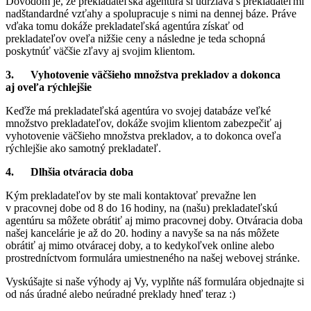
Dôvodom je, že prekladateľská agentúra si udržiava s prekladateľmi
nadštandardné vzťahy a spolupracuje s nimi na dennej báze. Práve
vďaka tomu dokáže prekladateľská agentúra získať od
prekladateľov oveľa nižšie ceny a následne je teda schopná
poskytnúť väčšie zľavy aj svojim klientom.
3.
Vyhotovenie väčšieho množstva prekladov a dokonca
aj oveľa rýchlejšie
Keďže má prekladateľská agentúra vo svojej databáze veľké
množstvo prekladateľov, dokáže svojim klientom zabezpečiť aj
vyhotovenie väčšieho množstva prekladov, a to dokonca oveľa
rýchlejšie ako samotný prekladateľ.
4.
Dlhšia otváracia doba
Kým prekladateľov by ste mali kontaktovať prevažne len
v pracovnej dobe od 8 do 16 hodiny, na (našu) prekladateľskú
agentúru sa môžete obrátiť aj mimo pracovnej doby. Otváracia doba
našej kancelárie je až do 20. hodiny a navyše sa na nás môžete
obrátiť aj mimo otváracej doby, a to kedykoľvek online alebo
prostredníctvom formulára umiestneného na našej webovej stránke.
Vyskúšajte si naše výhody aj Vy, vyplňte náš formulára objednajte si
od nás úradné alebo neúradné preklady hneď teraz :)